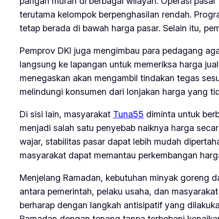
pangan murah di berbagai wilayah. Operasi pasar
terutama kelompok berpenghasilan rendah. Progra
tetap berada di bawah harga pasar. Selain itu, p
Pemprov DKI juga mengimbau para pedagang agar 
langsung ke lapangan untuk memeriksa harga jual
menegaskan akan mengambil tindakan tegas sesuai
melindungi konsumen dari lonjakan harga yang tid
Di sisi lain, masyarakat
Tuna55
diminta untuk berb
menjadi salah satu penyebab naiknya harga seca
wajar, stabilitas pasar dapat lebih mudah diperta
masyarakat dapat memantau perkembangan harga
Menjelang Ramadan, kebutuhan minyak goreng dan 
antara pemerintah, pelaku usaha, dan masyaraka
berharap dengan langkah antisipatif yang dilakuk
Ramadan dengan tenang tanpa terbebani kenaika