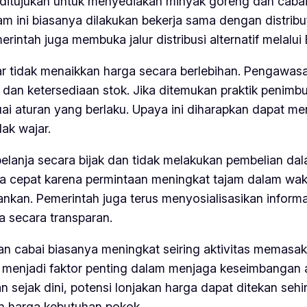
 ditujukan untuk menyediakan minyak goreng dan caba
m ini biasanya dilakukan bekerja sama dengan distrib
emerintah juga membuka jalur distribusi alternatif mel
tidak menaikkan harga secara berlebihan. Pengawasa
 dan ketersediaan stok. Jika ditemukan praktik penimb
 aturan yang berlaku. Upaya ini diharapkan dapat me
ak wajar.
elanja secara bijak dan tidak melakukan pembelian dala
ra cepat karena permintaan meningkat tajam dalam wa
hankan. Pemerintah juga terus menyosialisasikan informa
 secara transparan.
cabai biasanya meningkat seiring aktivitas memasak u
t menjadi faktor penting dalam menjaga keseimbangan
an sejak dini, potensi lonjakan harga dapat ditekan s
n harga kebutuhan pokok.