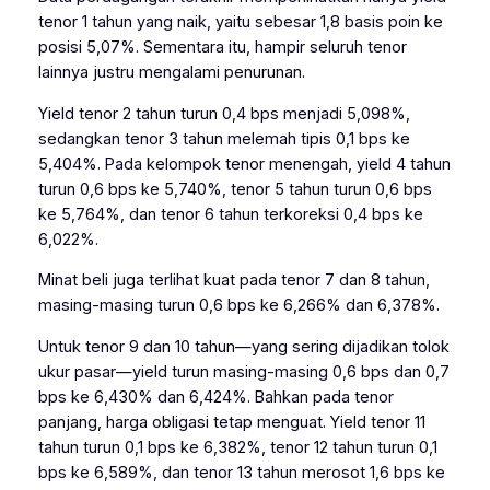
tenor 1 tahun yang naik, yaitu sebesar 1,8 basis poin ke
posisi 5,07%. Sementara itu, hampir seluruh tenor
lainnya justru mengalami penurunan.
Yield tenor 2 tahun turun 0,4 bps menjadi 5,098%,
sedangkan tenor 3 tahun melemah tipis 0,1 bps ke
5,404%. Pada kelompok tenor menengah, yield 4 tahun
turun 0,6 bps ke 5,740%, tenor 5 tahun turun 0,6 bps
ke 5,764%, dan tenor 6 tahun terkoreksi 0,4 bps ke
6,022%.
Minat beli juga terlihat kuat pada tenor 7 dan 8 tahun,
masing-masing turun 0,6 bps ke 6,266% dan 6,378%.
Untuk tenor 9 dan 10 tahun—yang sering dijadikan tolok
ukur pasar—yield turun masing-masing 0,6 bps dan 0,7
bps ke 6,430% dan 6,424%. Bahkan pada tenor
panjang, harga obligasi tetap menguat. Yield tenor 11
tahun turun 0,1 bps ke 6,382%, tenor 12 tahun turun 0,1
bps ke 6,589%, dan tenor 13 tahun merosot 1,6 bps ke