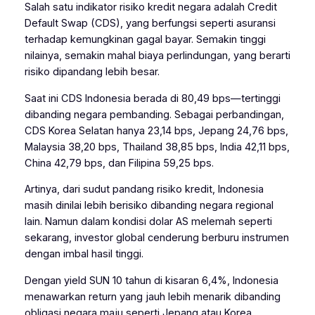
Salah satu indikator risiko kredit negara adalah Credit
Default Swap (CDS), yang berfungsi seperti asuransi
terhadap kemungkinan gagal bayar. Semakin tinggi
nilainya, semakin mahal biaya perlindungan, yang berarti
risiko dipandang lebih besar.
Saat ini CDS Indonesia berada di 80,49 bps—tertinggi
dibanding negara pembanding. Sebagai perbandingan,
CDS Korea Selatan hanya 23,14 bps, Jepang 24,76 bps,
Malaysia 38,20 bps, Thailand 38,85 bps, India 42,11 bps,
China 42,79 bps, dan Filipina 59,25 bps.
Artinya, dari sudut pandang risiko kredit, Indonesia
masih dinilai lebih berisiko dibanding negara regional
lain. Namun dalam kondisi dolar AS melemah seperti
sekarang, investor global cenderung berburu instrumen
dengan imbal hasil tinggi.
Dengan yield SUN 10 tahun di kisaran 6,4%, Indonesia
menawarkan return yang jauh lebih menarik dibanding
obligasi negara maju seperti Jepang atau Korea