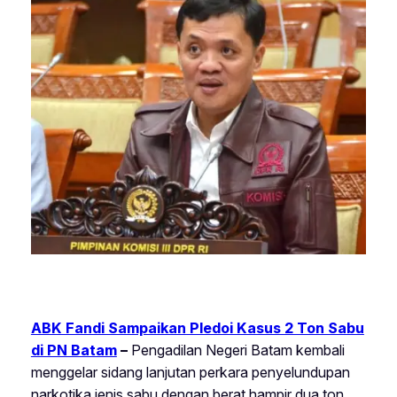
ABK Fandi Sampaikan Pledoi Kasus 2 Ton Sabu
di PN Batam
–
Pengadilan Negeri Batam kembali
menggelar sidang lanjutan perkara penyelundupan
narkotika jenis sabu dengan berat hampir dua ton